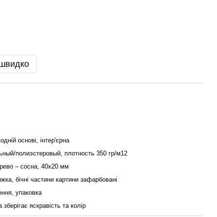
 швидко
одній основі, інтер'єрна
ьный/полиэстеровый, плотность 350 гр/м12
рево – сосна, 40x20 мм
жка, бічні частини картини зафарбовані
ення, упаковка
а зберігає яскравість та колір