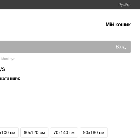
Рус
Укр
Мій кошик
Вхід
e Monkeys
ys
сати відгук
х100 см
60х120 см
70х140 см
90x180 см