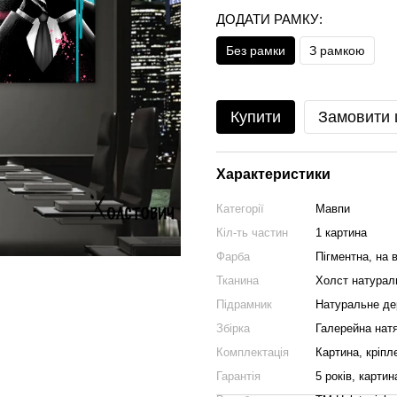
ДОДАТИ РАМКУ:
Без рамки
З рамкою
Купити
Замовити
Характеристики
Категорії
Мавпи
Кіл-ть частин
1 картина
Фарба
Пігментна, на в
Тканина
Холст натурал
Підрамник
Натуральне де
Збірка
Галерейна натя
Комплектація
Картина, кріпл
Гарантія
5 років, картин