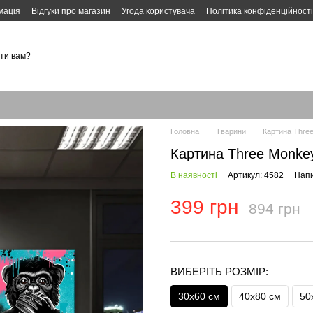
мація
Відгуки про магазин
Угода користувача
Політика конфіденційності
ти вам?
Головна
Тварини
Картина Thre
Картина Three Monke
В наявності
Артикул: 4582
Напи
399 грн
894 грн
ВИБЕРІТЬ РОЗМІР:
30х60 см
40х80 см
50