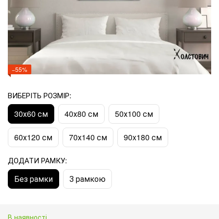
−55%
ВИБЕРІТЬ РОЗМІР:
30х60 см
40х80 см
50х100 см
60х120 см
70х140 см
90x180 см
ДОДАТИ РАМКУ:
Без рамки
З рамкою
В наявності