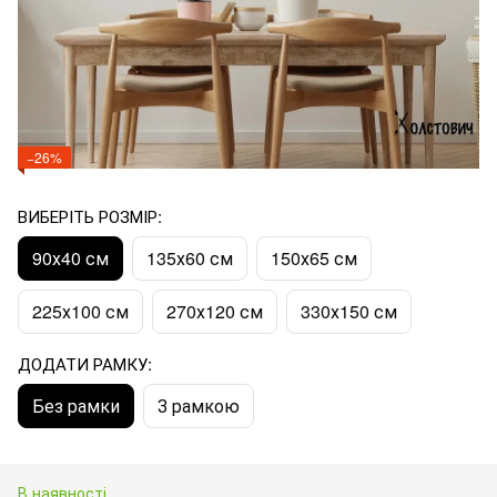
−26%
ВИБЕРІТЬ РОЗМІР:
90х40 см
135х60 см
150х65 см
225х100 см
270х120 см
330х150 см
ДОДАТИ РАМКУ:
Без рамки
З рамкою
В наявності