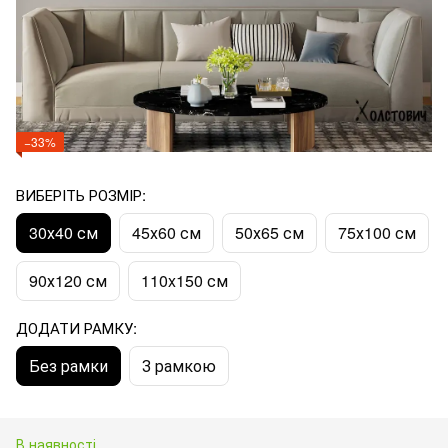
−33%
ВИБЕРІТЬ РОЗМІР:
30х40 см
45х60 см
50х65 см
75х100 см
90х120 см
110x150 см
ДОДАТИ РАМКУ:
Без рамки
З рамкою
В наявності