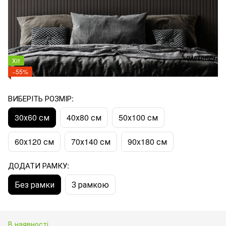
Хіт
−55%
ВИБЕРІТЬ РОЗМІР:
30х60 см
40х80 см
50х100 см
60х120 см
70х140 см
90x180 см
ДОДАТИ РАМКУ:
Без рамки
З рамкою
В наявності