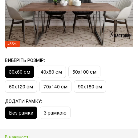
−55%
ВИБЕРІТЬ РОЗМІР:
30х60 см
40х80 см
50х100 см
60х120 см
70х140 см
90x180 см
ДОДАТИ РАМКУ:
Без рамки
З рамкою
В наявності