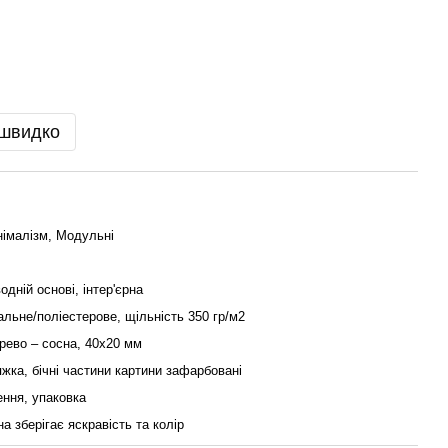
 швидко
німалізм, Модульні
одній основі, інтер'єрна
льне/поліестерове, щільність 350 гр/м2
рево – сосна, 40x20 мм
жка, бічні частини картини зафарбовані
ення, упаковка
на зберігає яскравість та колір