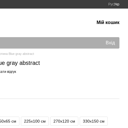
Рус
Укр
Мій кошик
Вхід
тина Blue gray abstract
e gray abstract
ати відгук
50х65 см
225х100 см
270х120 см
330х150 см