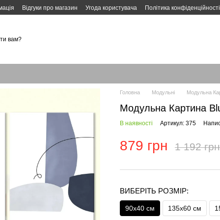
мація
Відгуки про магазин
Угода користувача
Політика конфіденційності
ти вам?
Головна
Модульні
Модульна Кар
Модульна Картина Blu
В наявності
Артикул: 375
Напис
879 грн
1 192 грн
ВИБЕРІТЬ РОЗМІР:
90х40 см
135х60 см
1