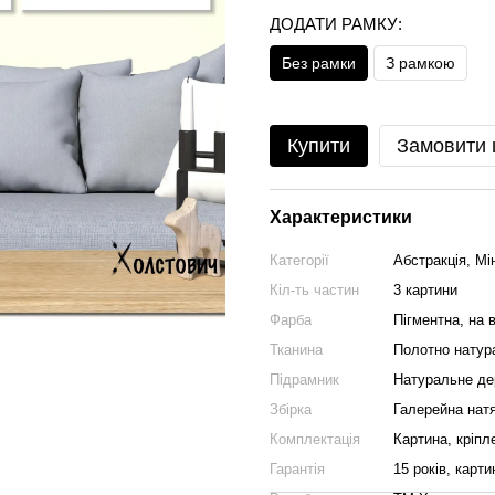
ДОДАТИ РАМКУ:
Без рамки
З рамкою
Купити
Замовити
Характеристики
Категорії
Абстракція, Мі
Кіл-ть частин
3 картини
Фарба
Пігментна, на в
Тканина
Полотно натура
Підрамник
Натуральне де
Збірка
Галерейна натя
Комплектація
Картина, кріпл
Гарантія
15 років, карти