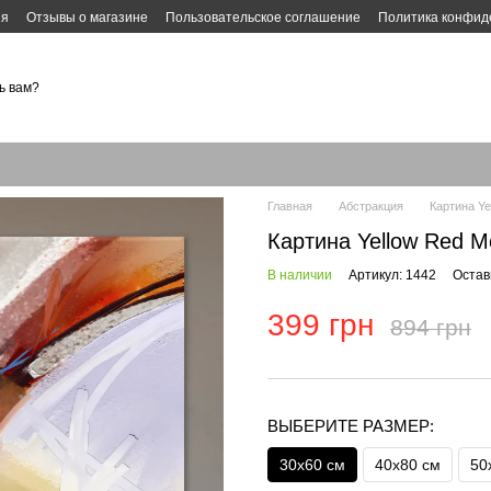
ия
Отзывы о магазине
Пользовательское соглашение
Политика конфид
ь вам?
Главная
Абстракция
Картина Ye
Картина Yellow Red M
В наличии
Артикул: 1442
Остав
399 грн
894 грн
ВЫБЕРИТЕ РАЗМЕР:
30х60 см
40х80 см
50