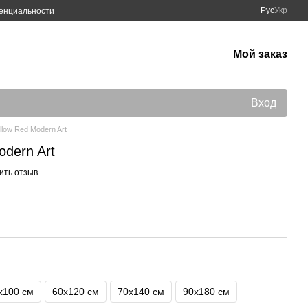
Рус
Укр
енциальности
Мой заказ
Вход
llow Red Modern Art
odern Art
ить отзыв
х100 см
60х120 см
70х140 см
90x180 см