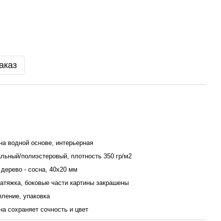
аказ
на водной основе, интерьерная
льный/полиэстеровый, плотность 350 гр/м2
дерево - сосна, 40x20 мм
атяжка, боковые части картины закрашены
пление, упаковка
ина сохраняет сочность и цвет