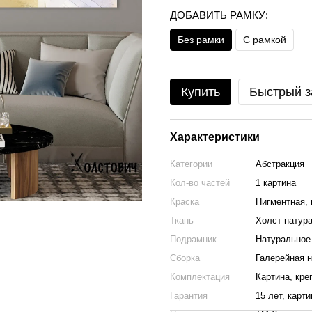
ДОБАВИТЬ РАМКУ:
Без рамки
С рамкой
Купить
Быстрый з
Характеристики
Категории
Абстракция
Кол-во частей
1 картина
Краска
Пигментная, 
Ткань
Холст натура
Подрамник
Натуральное 
Сборка
Галерейная н
Комплектация
Картина, кре
Гарантия
15 лет, карт