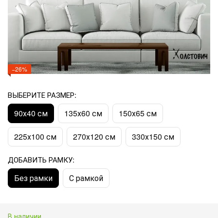
−26%
ВЫБЕРИТЕ РАЗМЕР:
90х40 см
135х60 см
150х65 см
225х100 см
270х120 см
330х150 см
ДОБАВИТЬ РАМКУ:
Без рамки
С рамкой
В наличии