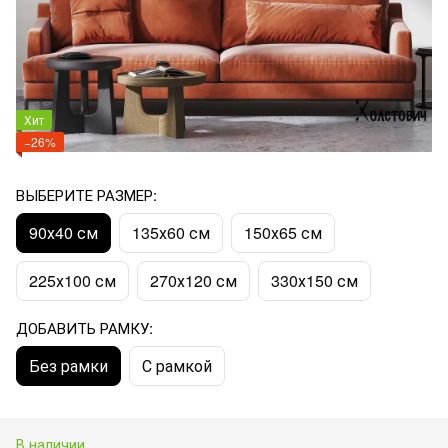
Хит
−26%
ВЫБЕРИТЕ РАЗМЕР:
90х40 см
135х60 см
150х65 см
225х100 см
270х120 см
330х150 см
ДОБАВИТЬ РАМКУ:
Без рамки
С рамкой
В наличии